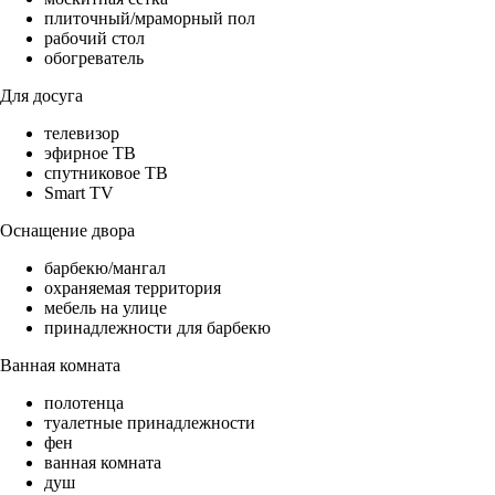
плиточный/мраморный пол
рабочий стол
обогреватель
Для досуга
телевизор
эфирное ТВ
спутниковое ТВ
Smart TV
Оснащение двора
барбекю/мангал
охраняемая территория
мебель на улице
принадлежности для барбекю
Ванная комната
полотенца
туалетные принадлежности
фен
ванная комната
душ