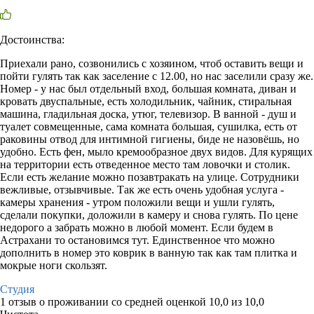
Достоинства:
Приехали рано, созвонились с хозяином, чтоб оставить вещи и
пойти гулять так как заселение с 12.00, но нас заселили сразу же.
Номер - у нас был отдельный вход, большая комната, диван и
кровать двуспальные, есть холодильник, чайник, стиральная
машина, гладильная доска, утюг, телевизор. В ванной - душ и
туалет совмещенные, сама комната большая, сушилка, есть от
раковины отвод для интимной гигиены, биде не назовёшь, но
удобно. Есть фен, мыло кремообразное двух видов. Для курящих
на территории есть отведенное место там ловочки и столик.
Если есть желание можно позавтракать на улице. Сотрудники
вежливые, отзывчивые. Так же есть очень удобная услуга -
камеры хранения - утром положили вещи и ушли гулять,
сделали покупки, доложили в камеру и снова гулять. По цене
недорого а забрать можно в любой момент. Если будем в
Астрахани то остановимся тут. Единственное что можно
дополнить в номер это коврик в ванную так как там плитка и
мокрые ноги скользят.
Студия
1 отзыв
о проживании со средней оценкой
10,0
из
10,0