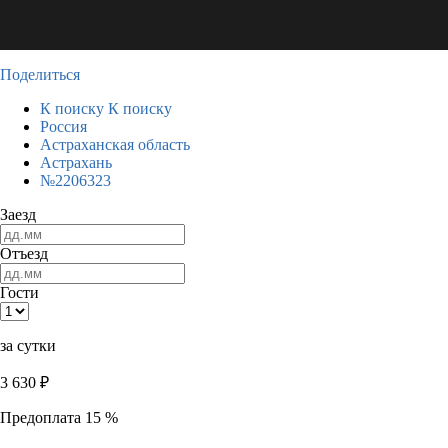
Поделиться
К поиску
К поиску
Россия
Астраханская область
Астрахань
№2206323
Заезд
Отъезд
Гости
за сутки
3 630
₽
Предоплата 15 %